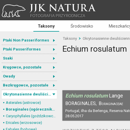
JJK NATURA
FOTOGRAFIA PRZYRODNICZA
Taksony
Środowisko
Mieszkańcy
Taksony
Okrytonasienne dwuliścienn
Ptaki Non Passeriformes
Echium rosulatum
Ptaki Passeriformes
Ssaki
Kręgowce, pozostałe
Owady
Bezkręgowce, pozostałe
Okrytonasienne dwuliścienne
Echium rosulatum
Lange
Asterales (astrowce)
BORAGINALES,
Boraginaceae
Boraginales (ogórecznikowce)
Portugal, ilha da Berlenga, Reserva Nat
Caryophyllales (goździkowce)
28.05.2017
Ericales (wrzosowce)
Fabales (bobowe)