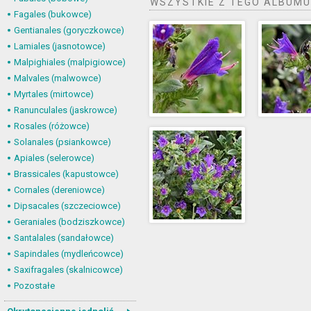
WSZYSTKIE Z TEGO ALBUMU
Fagales (bukowce)
Gentianales (goryczkowce)
Lamiales (jasnotowce)
Malpighiales (malpigiowce)
Malvales (malwowce)
Myrtales (mirtowce)
Ranunculales (jaskrowce)
Rosales (różowce)
Solanales (psiankowce)
Apiales (selerowce)
Brassicales (kapustowce)
Cornales (dereniowce)
Dipsacales (szczeciowce)
Geraniales (bodziszkowce)
Santalales (sandałowce)
Sapindales (mydleńcowce)
Saxifragales (skalnicowce)
Pozostałe