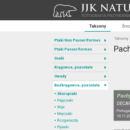
JJK NATU
FOTOGRAFIA PRZYRODNI
Taksony
Śro
Taksony
Ptaki Non Passeriformes
Pac
Ptaki Passeriformes
Ssaki
Kręgowce, pozostałe
Owady
Bezkręgowce, pozostałe
Skorupiaki
Pach
Pajęczaki
DECA
Wije
Portugal
Mięczaki
10.11.2
Rozgwiazdy
Pijawki