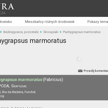
RA
CZA
dowisko
Mieszkańcy różnych środowisk
Pokazy tema
Bezkręgowce, pozostałe
Skorupiaki
Pachygrapsus marmoratus
hygrapsus marmoratus
Prześlij komenta
ygrapsus marmoratus
(Fabricius)
PODA,
Grapsidae
, ilha da Madeira, Funchal.
018