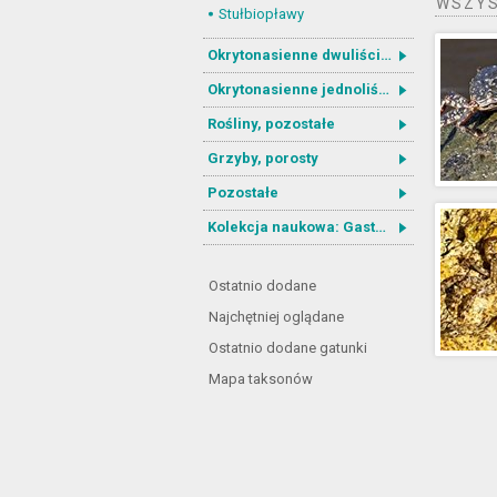
WSZYS
Stułbiopławy
Okrytonasienne dwuliścienne
Okrytonasienne jednoliścienne
Rośliny, pozostałe
Grzyby, porosty
Pozostałe
Kolekcja naukowa: Gastrotricha
Ostatnio dodane
Najchętniej oglądane
Ostatnio dodane gatunki
Mapa taksonów