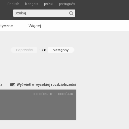
English
français
polski
português
tyczne
Więcej
Poprzedni
1 / 6
Następny
rz
Wyświetl w wysokiej rozdzielczości
IE018'05-181110003'JJK