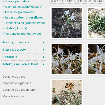
WSZYSTKIE Z TEGO ALBUMU
Poales: pozostałe
Alismatales (żabieńcowate)
Arecales (palmowce)
Asparagales (amarylkowce)
Commelinales (komelinowce)
Liliales (liliowce)
Pandanales (pandanowce)
Rośliny, pozostałe
Grzyby, porosty
Pozostałe
Kolekcja naukowa: Gastrotricha
Ostatnio dodane
Najchętniej oglądane
Ostatnio dodane gatunki
Mapa taksonów