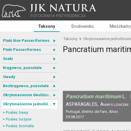
JJK NATURA
FOTOGRAFIA PRZYRODNICZA
Taksony
Środowisko
Mieszkańcy
Taksony
Okrytonasienne jednoliście
Ptaki Non Passeriformes
Pancratium marit
Ptaki Passeriformes
Ssaki
Kręgowce, pozostałe
Owady
Bezkręgowce, pozostałe
Okrytonasienne dwuliścienne
Pancratium maritimum
L.
ASPARAGALES,
Amaryllidaceae
Okrytonasienne jednoliścienne
Portugal, distrito de Faro, Alvor.
Poales: trawy
29.08.2017
Poales: turzyce
Poales: bromelie