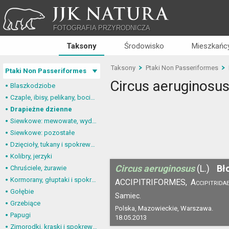
JJK NATURA
FOTOGRAFIA PRZYRODNICZA
Taksony
Środowisko
Mieszkańcy
Taksony
Ptaki Non Passeriformes
Ptaki Non Passeriformes
Circus aeruginosu
Blaszkodziobe
Czaple, ibisy, pelikany, bociany
Drapieżne dzienne
Siewkowe: mewowate, wydrzyki, żwirowce
Siewkowe: pozostałe
Dzięcioły, tukany i spokrewnione
Kolibry, jerzyki
Circus aeruginosus
(L.)
Bł
Chruściele, żurawie
Kormorany, głuptaki i spokrewnione
ACCIPITRIFORMES,
Accipitrida
Gołębie
Samiec.
Grzebiące
Polska, Mazowieckie, Warszawa.
Papugi
18.05.2013
Zimorodki, kraski i spokrewnione