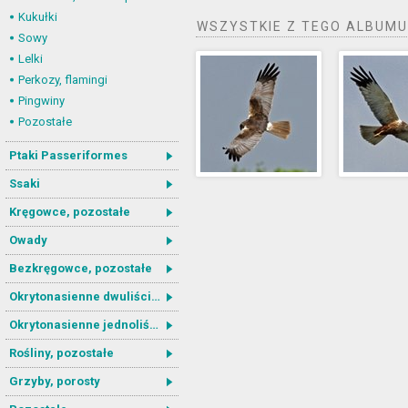
Kukułki
WSZYSTKIE Z TEGO ALBUMU
Sowy
Lelki
Perkozy, flamingi
Pingwiny
Pozostałe
Ptaki Passeriformes
Ssaki
Kręgowce, pozostałe
Owady
Bezkręgowce, pozostałe
Okrytonasienne dwuliścienne
Okrytonasienne jednoliścienne
Rośliny, pozostałe
Grzyby, porosty