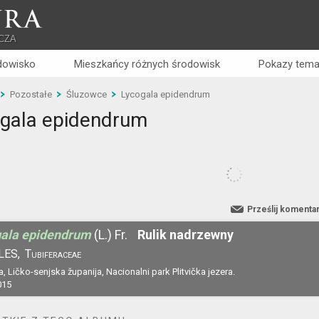
RA
CZA
dowisko
Mieszkańcy różnych środowisk
Pokazy tema
Pozostałe
Śluzowce
Lycogala epidendrum
gala epidendrum
Prześlij komenta
ala epidendrum
(L.) Fr.
Rulik nadrzewny
LES,
Tubiferaceae
, Ličko-senjska županija, Nacionalni park Plitvička jezera.
015