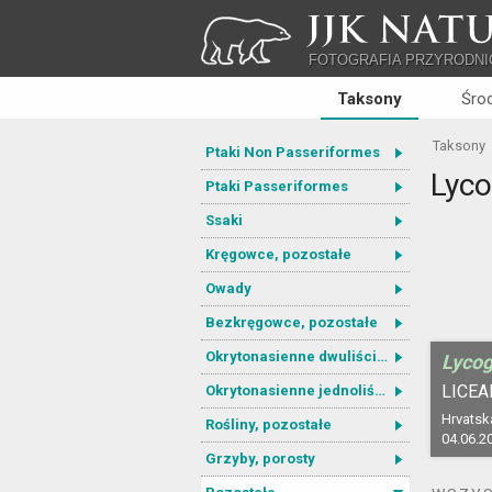
JJK NATU
FOTOGRAFIA PRZYRODNI
Taksony
Śro
Taksony
Ptaki Non Passeriformes
Lyco
Ptaki Passeriformes
Ssaki
Kręgowce, pozostałe
Owady
Bezkręgowce, pozostałe
Okrytonasienne dwuliścienne
Lycog
LICEA
Okrytonasienne jednoliścienne
Hrvatska
Rośliny, pozostałe
04.06.2
Grzyby, porosty