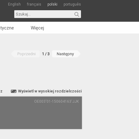
English
français
polski
português
tyczne
Więcej
Poprzedni
1 / 3
Następny
rz
Wyświetl w wysokiej rozdzielczości
OE003'01-150604163'JJK