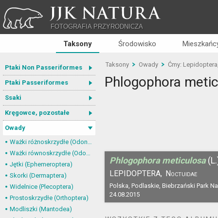
JJK NATURA
FOTOGRAFIA PRZYRODNICZA
Taksony
Środowisko
Mieszkańcy
Taksony
Owady
Ćmy: Lepidoptera
Ptaki Non Passeriformes
Phlogophora metic
Ptaki Passeriformes
Ssaki
Kręgowce, pozostałe
Owady
Ważki różnoskrzydłe (Odonata, Anisoptera)
Ważki równoskrzydłe (Odonata, Zygoptera)
Phlogophora meticulosa
(L.
Jętki (Ephemeroptera)
LEPIDOPTERA,
Noctuidae
Skorki (Dermaptera)
Polska, Podlaskie, Biebrzański Park N
Widelnice (Plecoptera)
24.08.2015
Prostoskrzydłe (Orthoptera)
Modliszki (Mantodea)