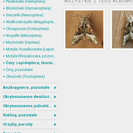
WSZYSTKIE Z TEGO ALBUMU
Pluskwiaki (Hemiptera)
Błonkówki (Hymenoptera)
Sieciarki (Neuroptera)
Wielkoskrzydłe (Megaloptera)
Chrząszcze (Coleoptera)
Wojsiłki (Mecoptera)
Muchówki (Diptera)
Motyle: Rusałkowate (Lepidoptera, Nymphalidae)
Motyle Rhopalocera, pozostałe
Ćmy: Lepidoptera, Noctuoidea
Ćmy, pozostałe
Chruściki (Trichoptera)
Bezkręgowce, pozostałe
Okrytonasienne dwuliścienne
Okrytonasienne jednoliścienne
Rośliny, pozostałe
Grzyby, porosty