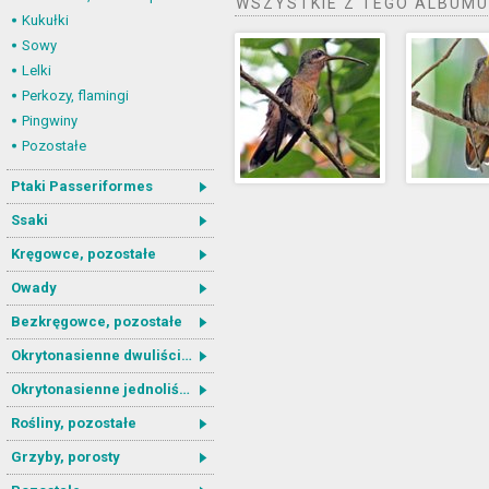
WSZYSTKIE Z TEGO ALBUMU
Kukułki
Sowy
Lelki
Perkozy, flamingi
Pingwiny
Pozostałe
Ptaki Passeriformes
Ssaki
Kręgowce, pozostałe
Owady
Bezkręgowce, pozostałe
Okrytonasienne dwuliścienne
Okrytonasienne jednoliścienne
Rośliny, pozostałe
Grzyby, porosty