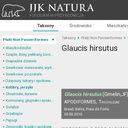
JJK NATURA
FOTOGRAFIA PRZYRODNICZA
Taksony
Środowisko
Mieszkańcy
Taksony
Ptaki Non Passeriformes
Ptaki Non Passeriformes
Glaucis hirsutus
Blaszkodziobe
Czaple, ibisy, pelikany, bociany
Drapieżne dzienne
Siewkowe: mewowate, wydrzyki, żwirowce
Siewkowe: pozostałe
Dzięcioły, tukany i spokrewnione
Kolibry, jerzyki
Glaucis hirsutus
(Gmelin,JF
Chruściele, żurawie
Kormorany, głuptaki i spokrewnione
APODIFORMES,
Trochilidae
Gołębie
Brasil, Bahia, Praia do Forte.
Grzebiące
05.03.2010
Papugi
Zimorodki, kraski i spokrewnione