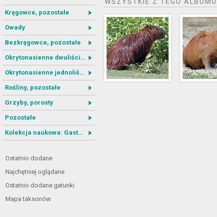
WSZYSTKIE Z TEGO ALBUMU
Kręgowce, pozostałe
Owady
Bezkręgowce, pozostałe
Okrytonasienne dwuliścienne
Okrytonasienne jednoliścienne
Rośliny, pozostałe
Grzyby, porosty
Pozostałe
Kolekcja naukowa: Gastrotricha
Ostatnio dodane
Najchętniej oglądane
Ostatnio dodane gatunki
Mapa taksonów