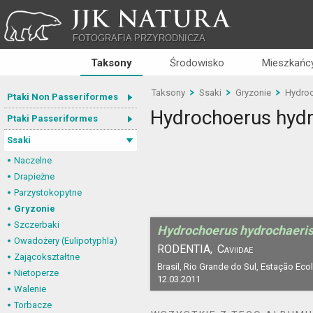
JJK NATURA
FOTOGRAFIA PRZYRODNICZA
Taksony
Środowisko
Mieszkańcy
Taksony
Ssaki
Gryzonie
Hydroc
Ptaki Non Passeriformes
Hydrochoerus hydr
Ptaki Passeriformes
Ssaki
Naczelne
Drapieżne
Parzystokopytne
Gryzonie
Szczerbaki
Hydrochoerus hydrochaeri
Owadożery (Eulipotyphla)
RODENTIA,
Caviidae
Zającokształtne
Brasil, Rio Grande do Sul, Estação Eco
Nietoperze
12.03.2011
Walenie
Torbacze