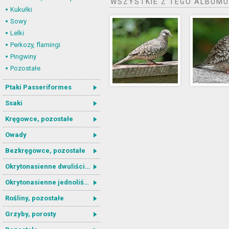
WSZYSTKIE Z TEGO ALBUMU
Kukułki
Sowy
Lelki
Perkozy, flamingi
Pingwiny
Pozostałe
Ptaki Passeriformes
Ssaki
Kręgowce, pozostałe
Owady
Bezkręgowce, pozostałe
Okrytonasienne dwuliścienne
Okrytonasienne jednoliścienne
Rośliny, pozostałe
Grzyby, porosty