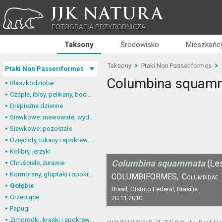
JJK NATURA
FOTOGRAFIA PRZYRODNICZA
Taksony
Środowisko
Mieszkańcy
Taksony
Ptaki Non Passeriformes
Ptaki Non Passeriformes
Columbina squam
Blaszkodziobe
Czaple, ibisy, pelikany, bociany
Drapieżne dzienne
Siewkowe: mewowate, wydrzyki, żwirowce
Siewkowe: pozostałe
Dzięcioły, tukany i spokrewnione
Kolibry, jerzyki
Columbina squammata
(Le
Chruściele, żurawie
Kormorany, głuptaki i spokrewnione
COLUMBIFORMES,
Columbidae
Gołębie
Brasil, Distrito Federal, Brasília.
Grzebiące
20.11.2010
Papugi
Zimorodki, kraski i spokrewnione