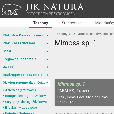
JJK NATURA
FOTOGRAFIA PRZYRODNICZA
Taksony
Środowisko
Mieszkańcy
Taksony
Okrytonasienne dwuliścienn
Ptaki Non Passeriformes
Mimosa sp. 1
Ptaki Passeriformes
Ssaki
Kręgowce, pozostałe
Owady
Bezkręgowce, pozostałe
Okrytonasienne dwuliścienne
Mimosa sp. 1
Asterales (astrowce)
FABALES,
Fabaceae
Boraginales (ogórecznikowce)
Brasil, Goiás, Cocalzinho de Goiás.
Caryophyllales (goździkowce)
07.12.2012
Ericales (wrzosowce)
Fabales (bobowe)