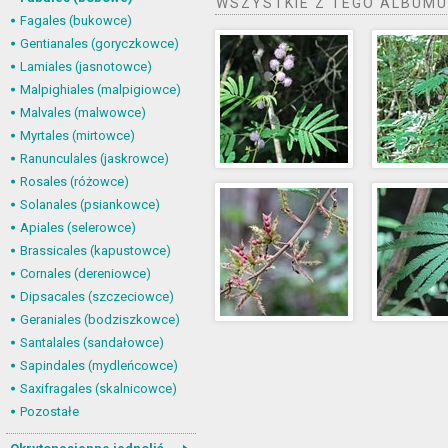
WSZYSTKIE Z TEGO ALBUMU
Fagales (bukowce)
Gentianales (goryczkowce)
Lamiales (jasnotowce)
Malpighiales (malpigiowce)
Malvales (malwowce)
Myrtales (mirtowce)
Ranunculales (jaskrowce)
Rosales (różowce)
Solanales (psiankowce)
Apiales (selerowce)
Brassicales (kapustowce)
Cornales (dereniowce)
Dipsacales (szczeciowce)
Geraniales (bodziszkowce)
Santalales (sandałowce)
Sapindales (mydleńcowce)
Saxifragales (skalnicowce)
Pozostałe