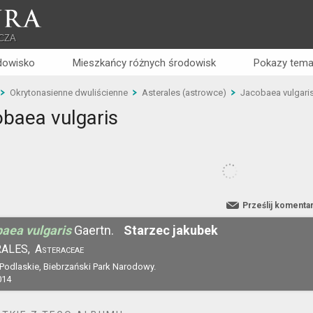
RA
CZA
dowisko
Mieszkańcy różnych środowisk
Pokazy tema
Okrytonasienne dwuliścienne
Asterales (astrowce)
Jacobaea vulgari
baea vulgaris
Prześlij komenta
aea vulgaris
Gaertn.
Starzec jakubek
ALES,
Asteraceae
 Podlaskie, Biebrzański Park Narodowy.
014