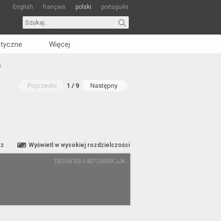
English
français
polski
português
tyczne
Więcej
s
Poprzedni
1 / 9
Następny
rz
Wyświetl w wysokiej rozdzielczości
DE056'03-140720009'JJK