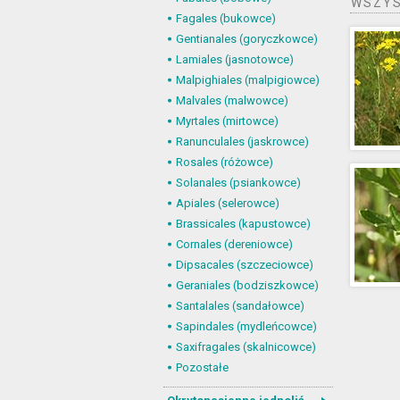
WSZYS
Fagales (bukowce)
Gentianales (goryczkowce)
Lamiales (jasnotowce)
Malpighiales (malpigiowce)
Malvales (malwowce)
Myrtales (mirtowce)
Ranunculales (jaskrowce)
Rosales (różowce)
Solanales (psiankowce)
Apiales (selerowce)
Brassicales (kapustowce)
Cornales (dereniowce)
Dipsacales (szczeciowce)
Geraniales (bodziszkowce)
Santalales (sandałowce)
Sapindales (mydleńcowce)
Saxifragales (skalnicowce)
Pozostałe