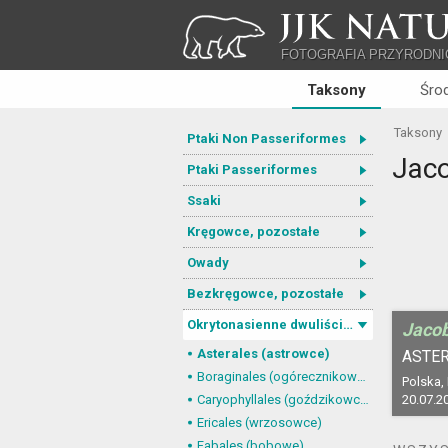
JJK NATU
FOTOGRAFIA PRZYRODNI
Taksony
Śro
Taksony
Ptaki Non Passeriformes
Jaco
Ptaki Passeriformes
Ssaki
Kręgowce, pozostałe
Owady
Bezkręgowce, pozostałe
Okrytonasienne dwuliścienne
Jacob
Asterales (astrowce)
ASTER
Boraginales (ogórecznikowce)
Polska,
Caryophyllales (goździkowce)
20.07.2
Ericales (wrzosowce)
Fabales (bobowe)