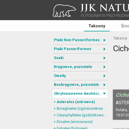
JJK NATU
FOTOGRAFIA PRZYRODNI
Taksony
Śro
Taksony
Ptaki Non Passeriformes
Cich
Ptaki Passeriformes
Ssaki
Kręgowce, pozostałe
Owady
Bezkręgowce, pozostałe
Okrytonasienne dwuliścienne
Cicho
Asterales (astrowce)
ASTER
Boraginales (ogórecznikowce)
Polska,
Caryophyllales (goździkowce)
19.07.2
Ericales (wrzosowce)
Fabales (bobowe)