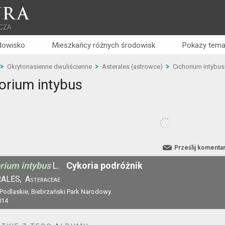
RA
CZA
dowisko
Mieszkańcy różnych środowisk
Pokazy tema
Okrytonasienne dwuliścienne
Asterales (astrowce)
Cichorium intybus
orium intybus
Prześlij komenta
rium intybus
L.
Cykoria podróżnik
ALES,
Asteraceae
 Podlaskie, Biebrzański Park Narodowy.
014