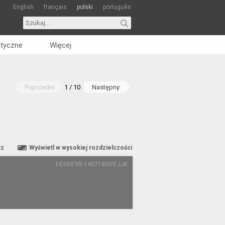
English
français
polski
português
tyczne
Więcej
Poprzedni
1 / 10
Następny
rz
Wyświetl w wysokiej rozdzielczości
DE050'05-140719009'JJK