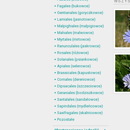
WSZYS
Fagales (bukowce)
Gentianales (goryczkowce)
Lamiales (jasnotowce)
Malpighiales (malpigiowce)
Malvales (malwowce)
Myrtales (mirtowce)
Ranunculales (jaskrowce)
Rosales (różowce)
Solanales (psiankowce)
Apiales (selerowce)
Brassicales (kapustowce)
Cornales (dereniowce)
Dipsacales (szczeciowce)
Geraniales (bodziszkowce)
Santalales (sandałowce)
Sapindales (mydleńcowce)
Saxifragales (skalnicowce)
Pozostałe