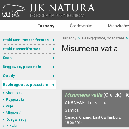
JJK NATURA
FOTOGRAFIA PRZYRODNICZA
Taksony
Środowisko
Mieszkańcy
Taksony
Bezkręgowce, pozostałe
Ptaki Non Passeriformes
Misumena vatia
Ptaki Passeriformes
Ssaki
Kręgowce, pozostałe
Owady
Bezkręgowce, pozostałe
Skorupiaki
Misumena vatia
(Clerck)
K
Pajęczaki
ARANEAE,
Thomisidae
Wije
Samica.
Mięczaki
Canada, Ontario, East Gwillimbury.
Rozgwiazdy
18.06.2014
Pijawki