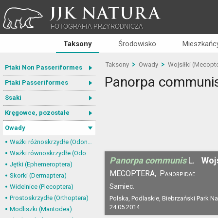
JJK NATURA
FOTOGRAFIA PRZYRODNICZA
Taksony
Środowisko
Mieszkańcy
Taksony
Owady
Wojsiłki (Mecopt
Ptaki Non Passeriformes
Panorpa communi
Ptaki Passeriformes
Ssaki
Kręgowce, pozostałe
Owady
Ważki różnoskrzydłe (Odonata, Anisoptera)
Ważki równoskrzydłe (Odonata, Zygoptera)
Panorpa communis
L.
Wojs
Jętki (Ephemeroptera)
MECOPTERA,
Panorpidae
Skorki (Dermaptera)
Samiec.
Widelnice (Plecoptera)
Prostoskrzydłe (Orthoptera)
Polska, Podlaskie, Biebrzański Park N
24.05.2014
Modliszki (Mantodea)