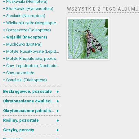
Pluskwiaki (Hemiptera)
Błonkówki (Hymenoptera)
WSZYSTKIE Z TEGO ALBUMU
Sieciarki (Neuroptera)
Wielkoskrzydłe (Megaloptera)
Chrząszcze (Coleoptera)
Wojsiłki (Mecoptera)
Muchówki (Diptera)
Motyle: Rusałkowate (Lepidoptera, Nymphalidae)
Motyle Rhopalocera, pozostałe
Ćmy: Lepidoptera, Noctuoidea
Ćmy, pozostałe
Chruściki (Trichoptera)
Bezkręgowce, pozostałe
Okrytonasienne dwuliścienne
Okrytonasienne jednoliścienne
Rośliny, pozostałe
Grzyby, porosty