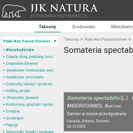
JJK NATURA
FOTOGRAFIA PRZYRODNICZA
Taksony
Środowisko
Mieszkańcy
Taksony
Ptaki Non Passeriformes
Ptaki Non Passeriformes
Somateria spectabi
Blaszkodziobe
Czaple, ibisy, pelikany, bociany
Drapieżne dzienne
Siewkowe: mewowate, wydrzyki, żwirowce
Siewkowe: pozostałe
Dzięcioły, tukany i spokrewnione
Kolibry, jerzyki
Somateria spectabilis
(L.)
Chruściele, żurawie
Kormorany, głuptaki i spokrewnione
ANSERIFORMES,
Anatidae
Gołębie
Samiec w szacie przedgodowej.
Grzebiące
Canada, Ontario, Toronto.
Papugi
20.12.2025
Zimorodki, kraski i spokrewnione