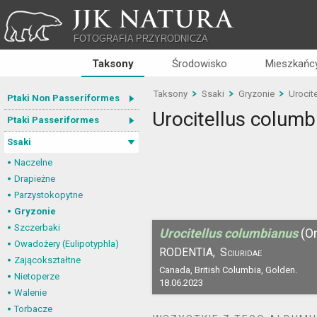
JJK NATURA
FOTOGRAFIA PRZYRODNICZA
Taksony
Środowisko
Mieszkańcy
Taksony
Ssaki
Gryzonie
Urocit
Ptaki Non Passeriformes
Urocitellus columb
Ptaki Passeriformes
Ssaki
Naczelne
Drapieżne
Parzystokopytne
Gryzonie
Szczerbaki
Urocitellus columbianus
(O
Owadożery (Eulipotyphla)
RODENTIA,
Sciuridae
Zającokształtne
Canada, British Columbia, Golden.
Nietoperze
18.06.2023
Walenie
Torbacze