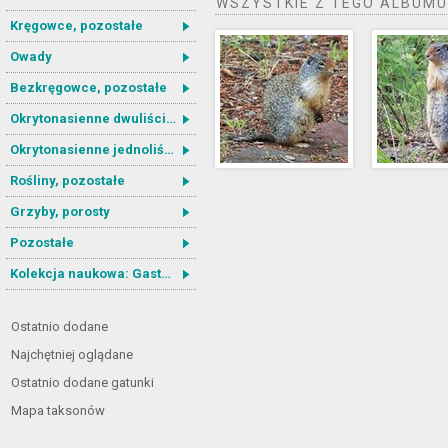
WSZYSTKIE Z TEGO ALBUMU
Kręgowce, pozostałe
Owady
Bezkręgowce, pozostałe
Okrytonasienne dwuliścienne
Okrytonasienne jednoliścienne
Rośliny, pozostałe
Grzyby, porosty
Pozostałe
Kolekcja naukowa: Gastrotricha
Ostatnio dodane
Najchętniej oglądane
Ostatnio dodane gatunki
Mapa taksonów