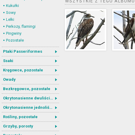
WSZYSTKIE Z TEGO ALBUMU
Kukułki
Sowy
Lelki
Perkozy, flamingi
Pingwiny
Pozostałe
Ptaki Passeriformes
Ssaki
Kręgowce, pozostałe
Owady
Bezkręgowce, pozostałe
Okrytonasienne dwuliścienne
Okrytonasienne jednoliścienne
Rośliny, pozostałe
Grzyby, porosty