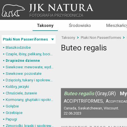
JJK NATURA
FOTOGRAFIA PRZYRODNICZA
Taksony
Środowisko
Mieszkańcy
Taksony
Ptaki Non Passeriformes
Ptaki Non Passeriformes
Buteo regalis
Blaszkodziobe
Czaple, ibisy, pelikany, bociany
Drapieżne dzienne
Siewkowe: mewowate, wydrzyki, żwirowce
Siewkowe: pozostałe
Dzięcioły, tukany i spokrewnione
Kolibry, jerzyki
Buteo regalis
(Gray,GR)
My
Chruściele, żurawie
Kormorany, głuptaki i spokrewnione
ACCIPITRIFORMES,
Accipitrida
Gołębie
Canada, Saskatchewan, Viscount.
Grzebiące
22.06.2023
Papugi
Zimorodki, kraski i spokrewnione