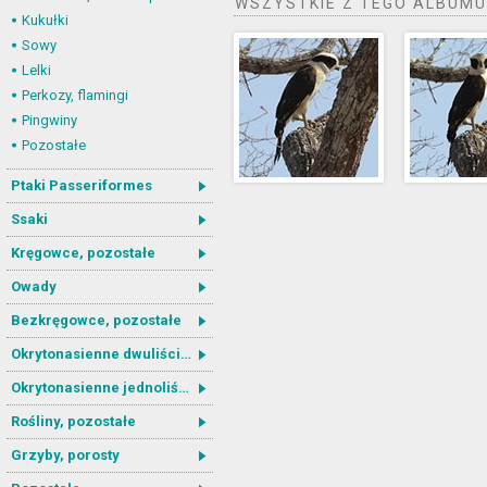
WSZYSTKIE Z TEGO ALBUMU
Kukułki
Sowy
Lelki
Perkozy, flamingi
Pingwiny
Pozostałe
Ptaki Passeriformes
Ssaki
Kręgowce, pozostałe
Owady
Bezkręgowce, pozostałe
Okrytonasienne dwuliścienne
Okrytonasienne jednoliścienne
Rośliny, pozostałe
Grzyby, porosty