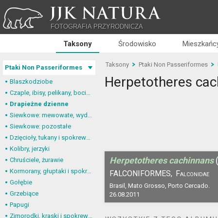
JJK NATURA
FOTOGRAFIA PRZYRODNICZA
Taksony
Środowisko
Mieszkańcy
Taksony
Ptaki Non Passeriformes
Ptaki Non Passeriformes
Herpetotheres cac
Blaszkodziobe
Czaple, ibisy, pelikany, bociany
Drapieżne dzienne
Siewkowe: mewowate, wydrzyki, żwirowce
Siewkowe: pozostałe
Dzięcioły, tukany i spokrewnione
Kolibry, jerzyki
Herpetotheres cachinnans
Chruściele, żurawie
Kormorany, głuptaki i spokrewnione
FALCONIFORMES,
Falconidae
Gołębie
Brasil, Mato Grosso, Porto Cercado.
Grzebiące
26.08.2011
Papugi
Zimorodki, kraski i spokrewnione