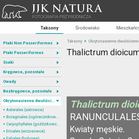
JJK NATURA
FOTOGRAFIA PRZYRODNICZA
Taksony
Środowisko
Mieszkańcy
Taksony
Okrytonasienne dwuliścienn
Ptaki Non Passeriformes
Thalictrum dioicu
Ptaki Passeriformes
Ssaki
Kręgowce, pozostałe
Owady
Bezkręgowce, pozostałe
Okrytonasienne dwuliścienne
Thalictrum dio
Asterales (astrowce)
RANUNCULALES
Boraginales (ogórecznikowce)
Caryophyllales (goździkowce)
Kwiaty męskie.
Ericales (wrzosowce)
Fabales (bobowe)