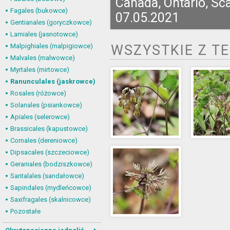
Canada, Ontario, Sc
Fagales (bukowce)
07.05.2021
Gentianales (goryczkowce)
Lamiales (jasnotowce)
Malpighiales (malpigiowce)
WSZYSTKIE Z T
Malvales (malwowce)
Myrtales (mirtowce)
Ranunculales (jaskrowce)
Rosales (różowce)
Solanales (psiankowce)
Apiales (selerowce)
Brassicales (kapustowce)
Cornales (dereniowce)
Dipsacales (szczeciowce)
Geraniales (bodziszkowce)
Santalales (sandałowce)
Sapindales (mydleńcowce)
Saxifragales (skalnicowce)
Pozostałe