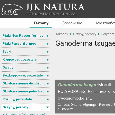
JJK NATURA
FOTOGRAFIA PRZYRODNICZA
Taksony
Środowisko
Mieszkańcy
Taksony
Grzyby, porosty
Polypora
Ptaki Non Passeriformes
Ganoderma tsuga
Ptaki Passeriformes
Ssaki
Kręgowce, pozostałe
Owady
Bezkręgowce, pozostałe
Okrytonasienne dwuliścienne
Ganoderma tsugae
Murrill
POLYPORALES,
Ganodermatacea
Okrytonasienne jednoliścienne
Owocnik młodociany.
Rośliny, pozostałe
Canada, Ontario, Algonquin Provincial 
Grzyby, porosty
15.06.2021
Agaricales (pieczarkowce)