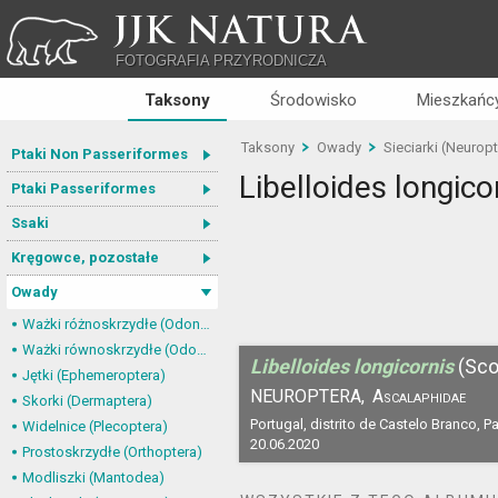
JJK NATURA
FOTOGRAFIA PRZYRODNICZA
Taksony
Środowisko
Mieszkańcy
Taksony
Owady
Sieciarki (Neurop
Ptaki Non Passeriformes
Libelloides longico
Ptaki Passeriformes
Ssaki
Kręgowce, pozostałe
Owady
Ważki różnoskrzydłe (Odonata, Anisoptera)
Ważki równoskrzydłe (Odonata, Zygoptera)
Libelloides longicornis
(Sco
Jętki (Ephemeroptera)
NEUROPTERA,
Ascalaphidae
Skorki (Dermaptera)
Portugal, distrito de Castelo Branco, P
Widelnice (Plecoptera)
20.06.2020
Prostoskrzydłe (Orthoptera)
Modliszki (Mantodea)