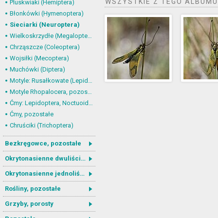
WSZYSTKIE Z TEGO ALBUMU
Pluskwiaki (Hemiptera)
Błonkówki (Hymenoptera)
Sieciarki (Neuroptera)
Wielkoskrzydłe (Megaloptera)
Chrząszcze (Coleoptera)
Wojsiłki (Mecoptera)
Muchówki (Diptera)
Motyle: Rusałkowate (Lepidoptera, Nymphalidae)
Motyle Rhopalocera, pozostałe
Ćmy: Lepidoptera, Noctuoidea
Ćmy, pozostałe
Chruściki (Trichoptera)
Bezkręgowce, pozostałe
Okrytonasienne dwuliścienne
Okrytonasienne jednoliścienne
Rośliny, pozostałe
Grzyby, porosty