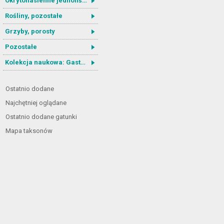
Okrytonasienne jednoliścienne
Rośliny, pozostałe
Grzyby, porosty
Pozostałe
Kolekcja naukowa: Gastrotricha
Ostatnio dodane
Najchętniej oglądane
Ostatnio dodane gatunki
Mapa taksonów