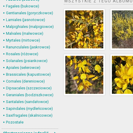
WSZYSTKIE Z TEGO ALBUMU
Fagales (bukowce)
Gentianales (goryczkowce)
Lamiales (jasnotowce)
Malpighiales (malpigiowce)
Malvales (malwowce)
Myrtales (mirtowce)
Ranunculales (jaskrowce)
Rosales (różowce)
Solanales (psiankowce)
Apiales (selerowce)
Brassicales (kapustowce)
Cornales (dereniowce)
Dipsacales (szczeciowce)
Geraniales (bodziszkowce)
Santalales (sandałowce)
Sapindales (mydleńcowce)
Saxifragales (skalnicowce)
Pozostałe