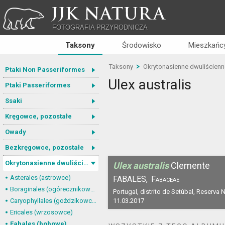
JJK NATURA
FOTOGRAFIA PRZYRODNICZA
Taksony
Środowisko
Mieszkańcy
Taksony
Okrytonasienne dwuliścienn
Ptaki Non Passeriformes
Ulex australis
Ptaki Passeriformes
Ssaki
Kręgowce, pozostałe
Owady
Bezkręgowce, pozostałe
Okrytonasienne dwuliścienne
Ulex australis
Clemente
Asterales (astrowce)
FABALES,
Fabaceae
Boraginales (ogórecznikowce)
Portugal, distrito de Setúbal, Reserva 
Caryophyllales (goździkowce)
11.03.2017
Ericales (wrzosowce)
Fabales (bobowe)