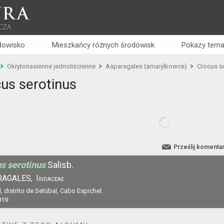
RA
CZA
dowisko
Mieszkańcy różnych środowisk
Pokazy tema
Okrytonasienne jednoliścienne
Asparagales (amarylkowce)
Crocus s
us serotinus
Prześlij komenta
s serotinus
Salisb.
RAGALES,
Iridaceae
, distrito de Setúbal, Cabo Espichel.
019