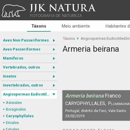
JJK NATURA
FOTOGRAFIA DE NATUREZA
Táxons
Meio ambiente
Habitantes d
Táxons
Angiospermas Eudicotiledô
Aves Non Passeriformes
Armeria beirana
Aves Passeriformes
Mamíferos
Vertebrados, outros
Insetos
Invertebrados, outros
Angiospermas Eudicotiledôneas
Armeria beirana
Franco
Asterales
CARYOPHYLLALES,
Plumbagina
Boraginales
Portugal, distrito de Faro, Vale Santo.
Caryophyllales
23/02/2019
Ericales
Fabales