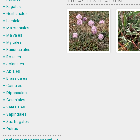
TODAS DESTE ÁLBUM
Fagales
Gentianales
Lamiales
Malpighiales
Malvales
Myrtales
Ranunculales
Rosales
Solanales
Apiales
Brassicales
Cornales
Dipsacales
Geraniales
Santalales
Sapindales
Saxifragales
Outras