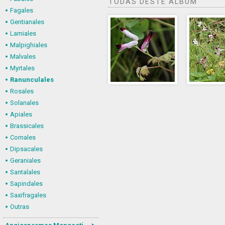
TODAS DESTE ÁLBUM
Fagales
Gentianales
Lamiales
Malpighiales
Malvales
Myrtales
Ranunculales
Rosales
Solanales
Apiales
Brassicales
Cornales
Dipsacales
Geraniales
Santalales
Sapindales
Saxifragales
Outras