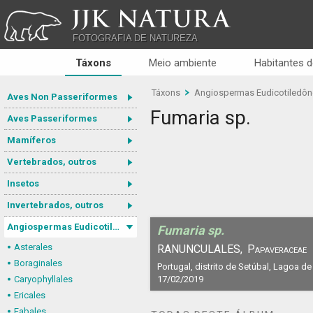
JJK NATURA
FOTOGRAFIA DE NATUREZA
Táxons
Meio ambiente
Habitantes d
Táxons
Angiospermas Eudicotiledô
Aves Non Passeriformes
Fumaria sp.
Aves Passeriformes
Mamíferos
Vertebrados, outros
Insetos
Invertebrados, outros
Angiospermas Eudicotiledôneas
Fumaria sp.
Asterales
RANUNCULALES,
Papaveraceae
Boraginales
Portugal, distrito de Setúbal, Lagoa de
Caryophyllales
17/02/2019
Ericales
Fabales