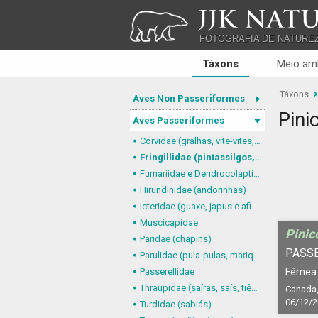
JJK NATU
FOTOGRAFIA DE NATURE
Táxons
Meio am
Táxons
Aves Non Passeriformes
Pini
Aves Passeriformes
Corvidae (gralhas, vite-vites, juruviaras e afins)
Fringillidae (pintassilgos, gaturamos e afins)
Furnariidae e Dendrocolaptidae (joães, limpa-folhas, arapaçus e afins)
Hirundinidae (andorinhas)
Icteridae (guaxe, japus e afins)
Muscicapidae
Pinic
Paridae (chapins)
PASS
Parulidae (pula-pulas, mariquitas e afins)
Passerellidae
Fêmea
Thraupidae (saíras, saís, tiês, sanhaçus e afins)
Canada,
06/12/
Turdidae (sabiás)