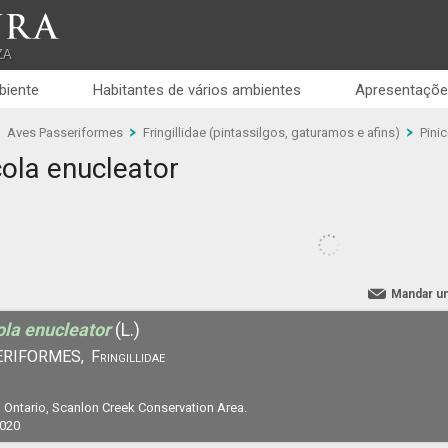
RA
ZA
biente
Habitantes de vários ambientes
Apresentaçõe
Aves Passeriformes
Fringillidae (pintassilgos, gaturamos e afins)
Pini
cola enucleator
Mandar u
ola enucleator
(L.)
ERIFORMES,
Fringillidae
.
 Ontario, Scanlon Creek Conservation Area.
2020