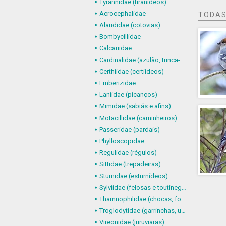
Tyrannidae (tiranídeos)
Acrocephalidae
TODAS
Alaudidae (cotovias)
Bombycillidae
Calcariidae
Cardinalidae (azulão, trinca-ferro-verdadeiro e afins)
Certhiidae (certiídeos)
Emberizidae
Laniidae (picanços)
Mimidae (sabiás e afins)
Motacillidae (caminheiros)
Passeridae (pardais)
Phylloscopidae
Regulidae (régulos)
Sittidae (trepadeiras)
Sturnidae (esturnídeos)
Sylviidae (felosas e toutinegras)
Thamnophilidae (chocas, formigueiros, chororós e afins)
Troglodytidae (garrinchas, uirapurus e afins)
Vireonidae (juruviaras)