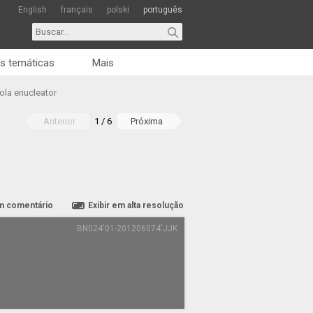
English
français
polski
português
s temáticas
Mais
cola enucleator
Anterior
1 / 6
Próxima
m comentário
Exibir em alta resolução
BN024'01-201206074'JJK