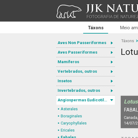
JJK NATU
FOTOGRAFIA DE NATURE
Táxons
Meio am
Táxons
Aves Non Passeriformes
Lotu
Aves Passeriformes
Mamíferos
Vertebrados, outros
Insetos
Invertebrados, outros
Angiospermas Eudicotiledôneas
Lotus
Asterales
FABAL
Boraginales
Canada,
Caryophyllales
14/07/
Ericales
Fabales