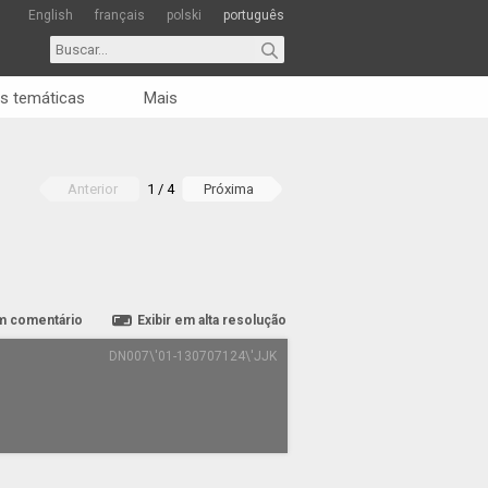
English
français
polski
português
s temáticas
Mais
Anterior
1 / 4
Próxima
m comentário
Exibir em alta resolução
DN007\'01-130707124\'JJK