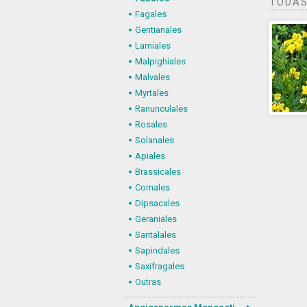
TODAS
Fagales
Gentianales
Lamiales
Malpighiales
Malvales
Myrtales
Ranunculales
Rosales
Solanales
Apiales
Brassicales
Cornales
Dipsacales
Geraniales
Santalales
Sapindales
Saxifragales
Outras