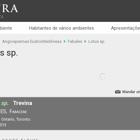
RA
ZA
biente
Habitantes de vários ambientes
Apresentaçõe
Angiospermas Eudicotiledôneas
Fabales
Lotus sp.
s sp.
Mandar u
 sp.
Trevina
ES,
Fabaceae
 Ontario, Toronto.
2013