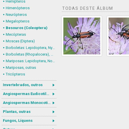
Hemípteros
Himenópteros
TODAS DESTE ÁLBUM
Neurópteros
Megalopteros
Besouros (Coleoptera)
Mecópteras
Moscas (Diptera)
Borboletas: Lepidoptera, Nymphalidae
Borboletas (Rhopalocera), outras
Mariposas: Lepidoptera, Noctuoidea
Mariposas, outras
Tricópteros
Invertebrados, outros
Angiospermas Eudicotiledôneas
Angiospermas Monocotiledôneas
Plantas, outras
Fungos, Líquens