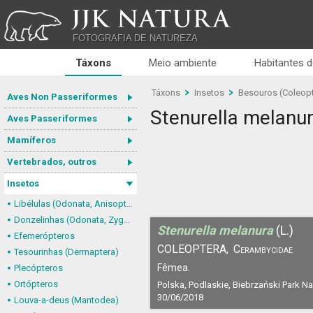
JJK NATURA
FOTOGRAFIA DE NATUREZA
Táxons
Meio ambiente
Habitantes d
Táxons
Insetos
Besouros (Coleopt
Aves Non Passeriformes
Stenurella melanu
Aves Passeriformes
Mamíferos
Vertebrados, outros
Insetos
Libélulas (Odonata, Anisoptera)
Donzelinhas (Odonata, Zygoptera)
Stenurella melanura
(L.)
Efemerópteros
COLEOPTERA,
Cerambycidae
Tesourinhas (Dermaptera)
Fêmea.
Plecópteros
Ortópteros
Polska, Podlaskie, Biebrzański Park N
30/06/2018
Louva-a-deus (Mantodea)