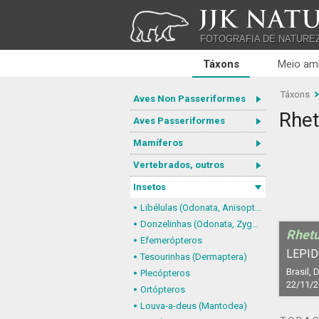
JJK NATU
FOTOGRAFIA DE NATURE
Táxons
Meio am
Táxons
Aves Non Passeriformes
Rhet
Aves Passeriformes
Mamíferos
Vertebrados, outros
Insetos
Libélulas (Odonata, Anisoptera)
Donzelinhas (Odonata, Zygoptera)
Rhetu
Efemerópteros
LEPID
Tesourinhas (Dermaptera)
Brasil, D
Plecópteros
22/11/
Ortópteros
Louva-a-deus (Mantodea)