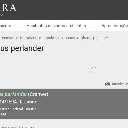
RA
ZA
biente
Habitantes de vários ambientes
Apresentaçõe
Insetos
Borboletas (Rhopalocera), outras
Rhetus periander
us periander
Mandar u
s periander
(Cramer)
OPTERA,
Riodinidae
istrito Federal, Brasília.
2009