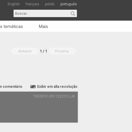
English
français
polski
português
s temáticas
Mais
Anterior
1 / 1
Próxima
m comentário
Exibir em alta resolução
TS028'01-091122010'JJK