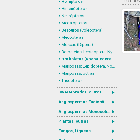
TODAS
Hemípteros
Himenópteros
Neurópteros
Megalopteros
Besouros (Coleoptera)
Mecópteras
Moscas (Diptera)
Borboletas: Lepidoptera, Nymphalidae
Borboletas (Rhopalocera), outras
Mariposas: Lepidoptera, Noctuoidea
Mariposas, outras
Tricópteros
Invertebrados, outros
Angiospermas Eudicotiledôneas
Angiospermas Monocotiledôneas
Plantas, outras
Fungos, Líquens