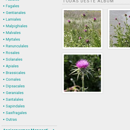
TODAS DESTE ÁLBUM
Fagales
Gentianales
Lamiales
Malpighiales
Malvales
Myrtales
Ranunculales
Rosales
Solanales
Apiales
Brassicales
Cornales
Dipsacales
Geraniales
Santalales
Sapindales
Saxifragales
Outras