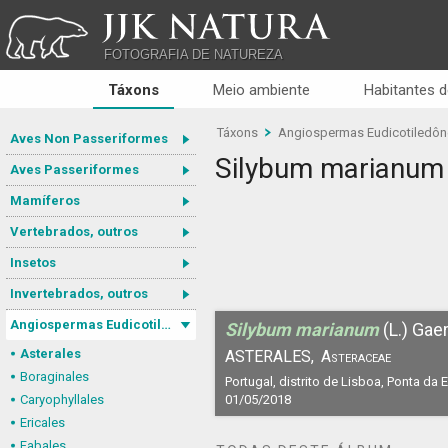
JJK NATURA
FOTOGRAFIA DE NATUREZA
Táxons
Meio ambiente
Habitantes d
Táxons
Angiospermas Eudicotiledô
Aves Non Passeriformes
Silybum marianum
Aves Passeriformes
Mamíferos
Vertebrados, outros
Insetos
Invertebrados, outros
Angiospermas Eudicotiledôneas
Silybum marianum
(L.) Gaer
Asterales
ASTERALES,
Asteraceae
Boraginales
Portugal, distrito de Lisboa, Ponta da E
Caryophyllales
01/05/2018
Ericales
Fabales