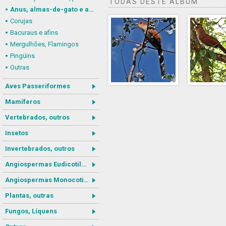
TODAS DESTE ÁLBUM
Anus, almas-de-gato e afins
Corujas
Bacuraus e afins
Mergulhões, Flamingos
Pingüins
Outras
Aves Passeriformes
Mamíferos
Vertebrados, outros
Insetos
Invertebrados, outros
Angiospermas Eudicotiledôneas
Angiospermas Monocotiledôneas
Plantas, outras
Fungos, Líquens