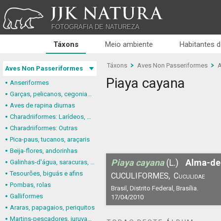
JJK NATURA
FOTOGRAFIA DE NATUREZA
Táxons
Meio ambiente
Habitantes d
Táxons
Aves Non Passeriformes
A
Aves Non Passeriformes
Piaya cayana
Anseriformes
Garças, pelicanos, cegonias e afins
Aves de rapina diurnas
Charadriiformes: Larídeos, mandriões e perdizes-do-mar
Charadriiformes: Outras
Pica-paus, tucanos, araçaris
Beija-flores, andorinhas
Piaya cayana
(L.)
Alma-de
Galinhas-d'água, saracuras, grous
Tesourões, biguás e afins
CUCULIFORMES,
Cuculidae
Pombas, rolas
Brasil, Distrito Federal, Brasília.
Galliformes
17/04/2010
Araras, papagaios, periquitos
Martins-pescadores, juruvas e afins