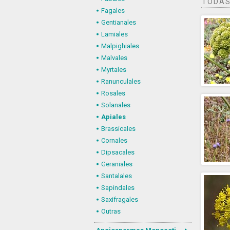
TODAS
Fagales
Gentianales
Lamiales
Malpighiales
Malvales
Myrtales
Ranunculales
Rosales
Solanales
Apiales
Brassicales
Cornales
Dipsacales
Geraniales
Santalales
Sapindales
Saxifragales
Outras