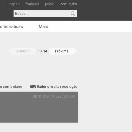
English
français
polski
português
s temáticas
Mais
Anterior
1 / 14
Próxima
m comentário
Exibir em alta resolução
DE101'05-170528083'JJK