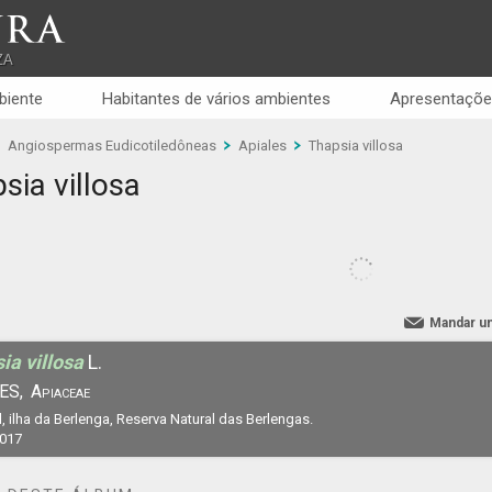
RA
ZA
biente
Habitantes de vários ambientes
Apresentaçõe
Angiospermas Eudicotiledôneas
Apiales
Thapsia villosa
sia villosa
Mandar u
ia villosa
L.
ES,
Apiaceae
, ilha da Berlenga, Reserva Natural das Berlengas.
2017