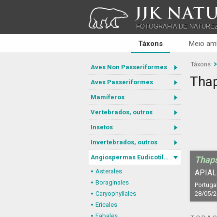
JJK NATU
FOTOGRAFIA DE NATURE
Táxons
Meio am
Táxons
Aves Non Passeriformes
Thap
Aves Passeriformes
Mamíferos
Vertebrados, outros
Insetos
Invertebrados, outros
Angiospermas Eudicotiledôneas
Thaps
Asterales
APIAL
Boraginales
Portugal
Caryophyllales
28/05/
Ericales
Fabales