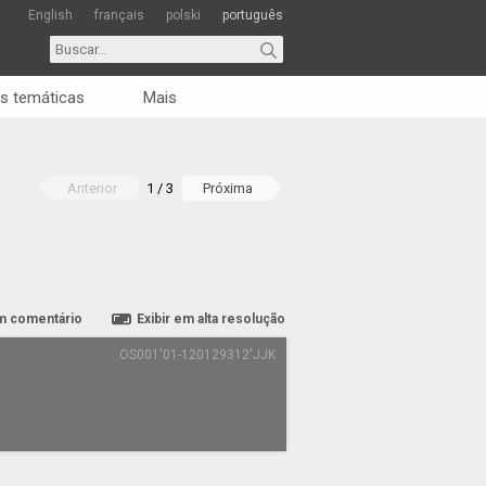
English
français
polski
português
s temáticas
Mais
Anterior
1 / 3
Próxima
m comentário
Exibir em alta resolução
OS001'01-120129312'JJK