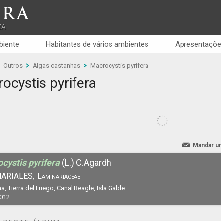
RA
ZA
biente
Habitantes de vários ambientes
Apresentaçõe
Outros
Algas castanhas
Macrocystis pyrifera
ocystis pyrifera
Mandar u
cystis pyrifera
(L.) C.Agardh
ARIALES,
Laminariaceae
a, Tierra del Fuego, Canal Beagle, Isla Gable.
2012