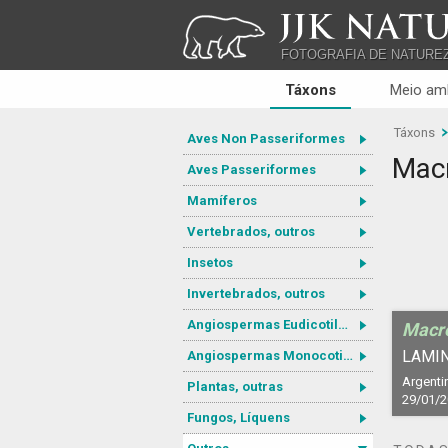
JJK NATU
FOTOGRAFIA DE NATURE
Táxons
Meio am
Táxons
Aves Non Passeriformes
Macr
Aves Passeriformes
Mamíferos
Vertebrados, outros
Insetos
Invertebrados, outros
Angiospermas Eudicotiledôneas
Macro
LAMIN
Angiospermas Monocotiledôneas
Argentin
Plantas, outras
29/01/
Fungos, Líquens