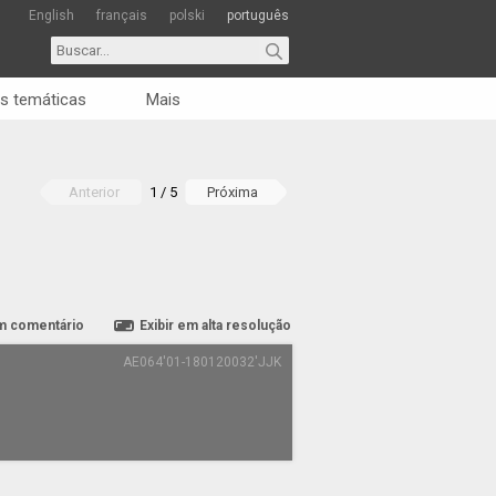
English
français
polski
português
s temáticas
Mais
Anterior
1 / 5
Próxima
m comentário
Exibir em alta resolução
AE064'01-180120032'JJK