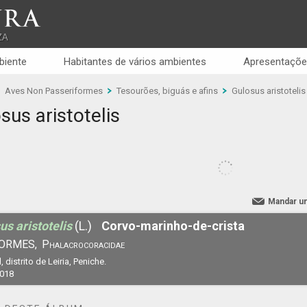
RA
ZA
biente
Habitantes de vários ambientes
Apresentaçõe
Aves Non Passeriformes
Tesourões, biguás e afins
Gulosus aristotelis
sus aristotelis
Mandar u
us aristotelis
(L.)
Corvo-marinho-de-crista
ORMES,
Phalacrocoracidae
, distrito de Leiria, Peniche.
2018