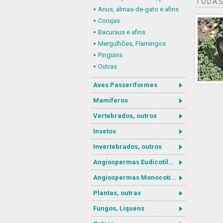
TODAS
Anus, almas-de-gato e afins
Corujas
Bacuraus e afins
Mergulhões, Flamingos
Pingüins
Outras
Aves Passeriformes
Mamíferos
Vertebrados, outros
Insetos
Invertebrados, outros
Angiospermas Eudicotiledôneas
Angiospermas Monocotiledôneas
Plantas, outras
Fungos, Líquens