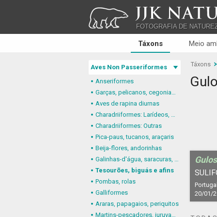
JJK NATU
FOTOGRAFIA DE NATURE
Táxons
Meio am
Táxons
Aves Non Passeriformes
Gulo
Anseriformes
Garças, pelicanos, cegonias e afins
Aves de rapina diurnas
Charadriiformes: Larídeos, mandriões e perdizes-do-mar
Charadriiformes: Outras
Pica-paus, tucanos, araçaris
Beija-flores, andorinhas
Gulos
Galinhas-d'água, saracuras, grous
Tesourões, biguás e afins
SULIF
Pombas, rolas
Portugal
Galliformes
20/01/
Araras, papagaios, periquitos
Martins-pescadores, juruvas e afins