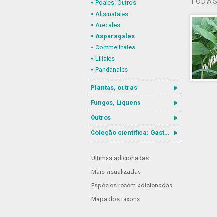
TODAS
Poales: Outros
Alismatales
Arecales
Asparagales
Commelinales
Liliales
Pandanales
Plantas, outras
Fungos, Líquens
Outros
Coleção científica: Gastrotricha
Últimas adicionadas
Mais visualizadas
Espécies recém-adicionadas
Mapa dos táxons