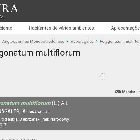
RA
ZA
biente
Habitantes de vários ambientes
Apresentaçõe
Angiospermas Monocotiledôneas
Asparagales
Polygonatum multiflo
gonatum multiflorum
Mandar u
onatum multiflorum
(L.) All.
RAGALES,
Asparagaceae
 Podlaskie, Biebrzański Park Narodowy.
2017