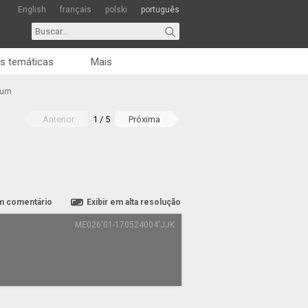
English
français
polski
português
s temáticas
Mais
rum
Anterior
1 / 5
Próxima
m comentário
Exibir em alta resolução
ME026'01-170524004'JJK