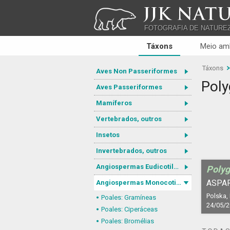
JJK NATU
FOTOGRAFIA DE NATURE
Táxons
Meio am
Táxons
Aves Non Passeriformes
Poly
Aves Passeriformes
Mamíferos
Vertebrados, outros
Insetos
Invertebrados, outros
Angiospermas Eudicotiledôneas
Polyg
ASPA
Angiospermas Monocotiledôneas
Polska,
Poales: Gramíneas
24/05/
Poales: Ciperáceas
Poales: Bromélias