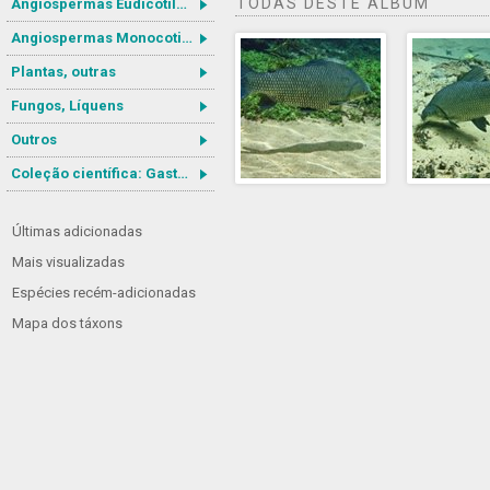
TODAS DESTE ÁLBUM
Angiospermas Eudicotiledôneas
Angiospermas Monocotiledôneas
Plantas, outras
Fungos, Líquens
Outros
Coleção científica: Gastrotricha
Últimas adicionadas
Mais visualizadas
Espécies recém-adicionadas
Mapa dos táxons