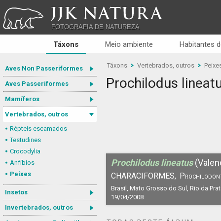
JJK NATURA
FOTOGRAFIA DE NATUREZA
Táxons
Meio ambiente
Habitantes d
Táxons
Vertebrados, outros
Peixe
Aves Non Passeriformes
Prochilodus lineat
Aves Passeriformes
Mamíferos
Vertebrados, outros
Répteis escamados
Testudines
Crocodylia
Prochilodus lineatus
(Valen
Anfíbios
Peixes
CHARACIFORMES,
Prochilodon
Brasil, Mato Grosso do Sul, Rio da Prat
Insetos
19/04/2008
Invertebrados, outros