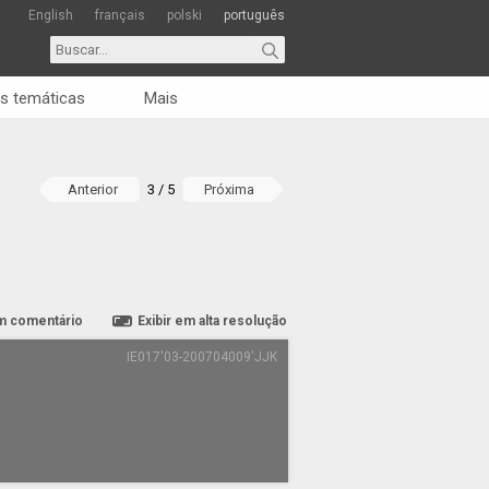
English
français
polski
português
s temáticas
Mais
Anterior
3 / 5
Próxima
m comentário
Exibir em alta resolução
IE017'03-200704009'JJK