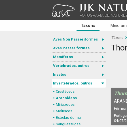
JJK NATU
FOTOGRAFIA DE NATURE
Táxons
Meio am
Táxons
Aves Non Passeriformes
Tho
Aves Passeriformes
Mamíferos
Vertebrados, outros
Insetos
Invertebrados, outros
Crustáceos
Thom
Aracnídeos
ARANE
Miriápodes
Fêmea
Moluscos
Portuga
Estrelas-do-mar
04/07/
Sanguessugas