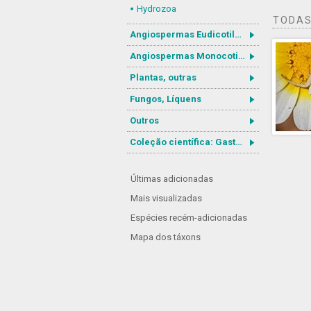
Hydrozoa
TODAS
Angiospermas Eudicotiledôneas
Angiospermas Monocotiledôneas
Plantas, outras
Fungos, Líquens
Outros
Coleção científica: Gastrotricha
Últimas adicionadas
Mais visualizadas
Espécies recém-adicionadas
Mapa dos táxons