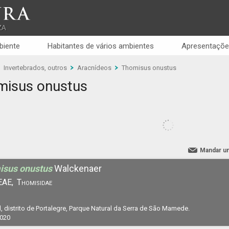
RA
ZA
biente
Habitantes de vários ambientes
Apresentaçõe
Invertebrados, outros
Aracnídeos
Thomisus onustus
misus onustus
Mandar u
isus onustus
Walckenaer
AE,
Thomisidae
.
l, distrito de Portalegre, Parque Natural da Serra de São Mamede.
2020