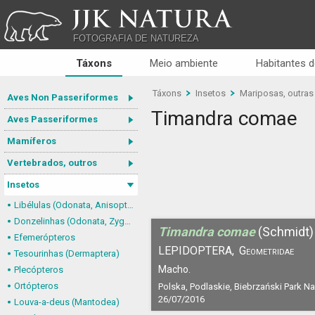
JJK NATURA
FOTOGRAFIA DE NATUREZA
Táxons
Meio ambiente
Habitantes d
Táxons
Insetos
Mariposas, outras
Aves Non Passeriformes
Timandra comae
Aves Passeriformes
Mamíferos
Vertebrados, outros
Insetos
Libélulas (Odonata, Anisoptera)
Donzelinhas (Odonata, Zygoptera)
Timandra comae
(Schmidt)
Efemerópteros
LEPIDOPTERA,
Geometridae
Tesourinhas (Dermaptera)
Macho.
Plecópteros
Ortópteros
Polska, Podlaskie, Biebrzański Park N
26/07/2016
Louva-a-deus (Mantodea)