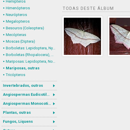
Hemípteros
Himenópteros
TODAS DESTE ÁLBUM
Neurópteros
Megalopteros
Besouros (Coleoptera)
Mecópteras
Moscas (Diptera)
Borboletas: Lepidoptera, Nymphalidae
Borboletas (Rhopalocera), outras
Mariposas: Lepidoptera, Noctuoidea
Mariposas, outras
Tricópteros
Invertebrados, outros
Angiospermas Eudicotiledôneas
Angiospermas Monocotiledôneas
Plantas, outras
Fungos, Líquens