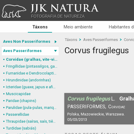
JJK NATURA
FOTOGRAFIA DE NATUREZA
Táxons
Meio ambiente
Habitantes d
Táxons
Aves Passeriformes
Corvid
Aves Non Passeriformes
Corvus frugilegus
Aves Passeriformes
Corvidae (gralhas, vite-vites, juruviaras e afins)
Fringillidae (pintassilgos, gaturamos e afins)
Furnariidae e Dendrocolaptidae (joães, limpa-folhas, arapaçus e afins)
Hirundinidae (andorinhas)
Icteridae (guaxe, japus e afins)
Muscicapidae
Corvus frugilegus
L.
Gralh
Paridae (chapins)
PASSERIFORMES,
Corvidae
Parulidae (pula-pulas, mariquitas e afins)
Polska, Mazowieckie, Warszawa.
Passerellidae
05/03/2013
Thraupidae (saíras, saís, tiês, sanhaçus e afins)
Turdidae (sabiás)