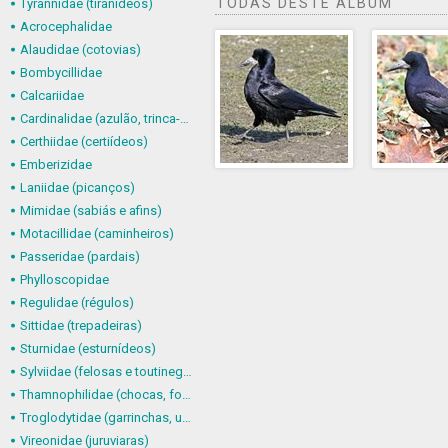
TODAS DESTE ÁLBUM
Tyrannidae (tiranídeos)
Acrocephalidae
Alaudidae (cotovias)
Bombycillidae
Calcariidae
Cardinalidae (azulão, trinca-ferro-verdadeiro e afins)
Certhiidae (certiídeos)
Emberizidae
Laniidae (picanços)
Mimidae (sabiás e afins)
Motacillidae (caminheiros)
Passeridae (pardais)
Phylloscopidae
Regulidae (régulos)
Sittidae (trepadeiras)
Sturnidae (esturnídeos)
Sylviidae (felosas e toutinegras)
Thamnophilidae (chocas, formigueiros, chororós e afins)
Troglodytidae (garrinchas, uirapurus e afins)
Vireonidae (juruviaras)