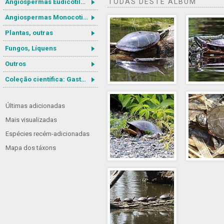
TODAS DESTE ÁLBUM
Angiospermas Eudicotiledôneas
Angiospermas Monocotiledôneas
Plantas, outras
Fungos, Líquens
Outros
Coleção científica: Gastrotricha
Últimas adicionadas
Mais visualizadas
Espécies recém-adicionadas
Mapa dos táxons