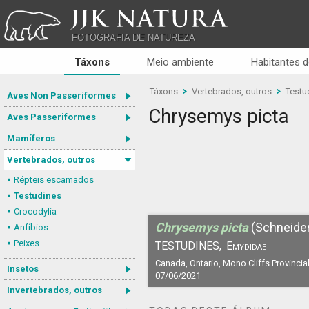
JJK NATURA
FOTOGRAFIA DE NATUREZA
Táxons
Meio ambiente
Habitantes d
Táxons
Vertebrados, outros
Testu
Aves Non Passeriformes
Chrysemys picta
Aves Passeriformes
Mamíferos
Vertebrados, outros
Répteis escamados
Testudines
Crocodylia
Chrysemys picta
(Schneide
Anfíbios
Peixes
TESTUDINES,
Emydidae
Canada, Ontario, Mono Cliffs Provincial
Insetos
07/06/2021
Invertebrados, outros