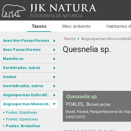
JJK NATURA
FOTOGRAFIA DE NATUREZA
Táxons
Meio ambiente
Habitantes d
Táxons
Angiospermas Monocotiled
Aves Non Passeriformes
Quesnelia sp.
Aves Passeriformes
Mamíferos
Vertebrados, outros
Insetos
Invertebrados, outros
Angiospermas Eudicotiledôneas
Quesnelia sp.
POALES,
Bromeliaceae
Angiospermas Monocotiledôneas
Brasil, Paraná, Parque Nacional do Sup
Poales: Gramíneas
24/01/2013
Poales: Ciperáceas
Poales: Bromélias