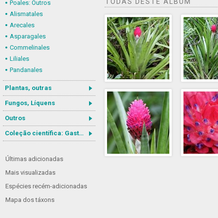
TODAS DESTE ÁLBUM
Poales: Outros
Alismatales
Arecales
Asparagales
Commelinales
Liliales
Pandanales
Plantas, outras
Fungos, Líquens
Outros
Coleção científica: Gastrotricha
Últimas adicionadas
Mais visualizadas
Espécies recém-adicionadas
Mapa dos táxons