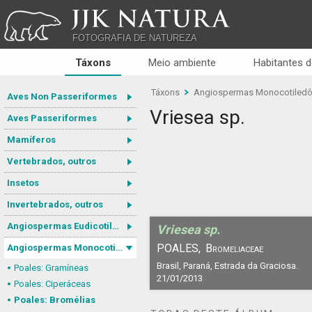
JJK NATURA
FOTOGRAFIA DE NATUREZA
Táxons
Meio ambiente
Habitantes d
Táxons
Angiospermas Monocotiled
Aves Non Passeriformes
Vriesea sp.
Aves Passeriformes
Mamíferos
Vertebrados, outros
Insetos
Invertebrados, outros
Angiospermas Eudicotiledôneas
Vriesea sp.
POALES,
Bromeliaceae
Angiospermas Monocotiledôneas
Brasil, Paraná, Estrada da Graciosa.
Poales: Gramíneas
21/01/2013
Poales: Ciperáceas
Poales: Bromélias