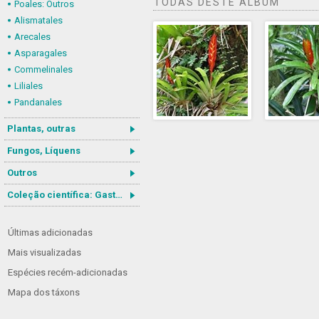
TODAS DESTE ÁLBUM
Poales: Outros
Alismatales
Arecales
Asparagales
Commelinales
Liliales
Pandanales
Plantas, outras
Fungos, Líquens
Outros
Coleção científica: Gastrotricha
Últimas adicionadas
Mais visualizadas
Espécies recém-adicionadas
Mapa dos táxons