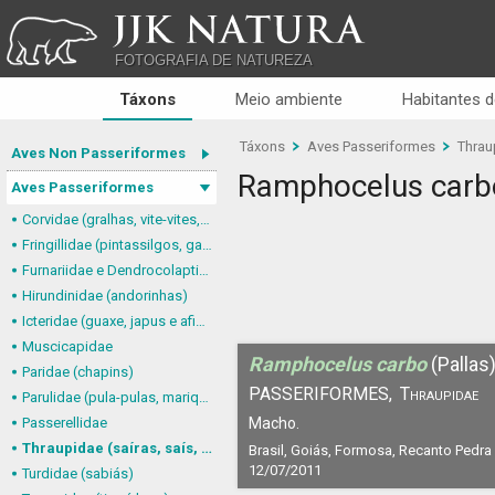
JJK NATURA
FOTOGRAFIA DE NATUREZA
Táxons
Meio ambiente
Habitantes d
Táxons
Aves Passeriformes
Thraup
Aves Non Passeriformes
Ramphocelus carb
Aves Passeriformes
Corvidae (gralhas, vite-vites, juruviaras e afins)
Fringillidae (pintassilgos, gaturamos e afins)
Furnariidae e Dendrocolaptidae (joães, limpa-folhas, arapaçus e afins)
Hirundinidae (andorinhas)
Icteridae (guaxe, japus e afins)
Muscicapidae
Ramphocelus carbo
(Pallas
Paridae (chapins)
PASSERIFORMES,
Thraupidae
Parulidae (pula-pulas, mariquitas e afins)
Passerellidae
Macho.
Thraupidae (saíras, saís, tiês, sanhaçus e afins)
Brasil, Goiás, Formosa, Recanto Pedra
12/07/2011
Turdidae (sabiás)