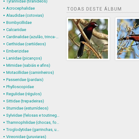
Tyrannidae (tiranídeos)
Acrocephalidae
TODAS DESTE ÁLBUM
Alaudidae (cotovias)
Bombycillidae
Calcariidae
Cardinalidae (azulão, trinca-ferro-verdadeiro e afins)
Certhiidae (certiídeos)
Emberizidae
Laniidae (picanços)
Mimidae (sabiás e afins)
Motacillidae (caminheiros)
Passeridae (pardais)
Phylloscopidae
Regulidae (régulos)
Sittidae (trepadeiras)
Sturnidae (esturnídeos)
Sylviidae (felosas e toutinegras)
Thamnophilidae (chocas, formigueiros, chororós e afins)
Troglodytidae (garrinchas, uirapurus e afins)
Vireonidae (juruviaras)