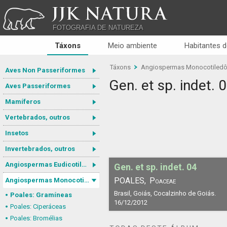
JJK NATURA
FOTOGRAFIA DE NATUREZA
Táxons
Meio ambiente
Habitantes d
Táxons
Angiospermas Monocotiled
Aves Non Passeriformes
Gen. et sp. indet. 
Aves Passeriformes
Mamíferos
Vertebrados, outros
Insetos
Invertebrados, outros
Angiospermas Eudicotiledôneas
Gen. et sp. indet. 04
POALES,
Poaceae
Angiospermas Monocotiledôneas
Brasil, Goiás, Cocalzinho de Goiás.
Poales: Gramíneas
16/12/2012
Poales: Ciperáceas
Poales: Bromélias