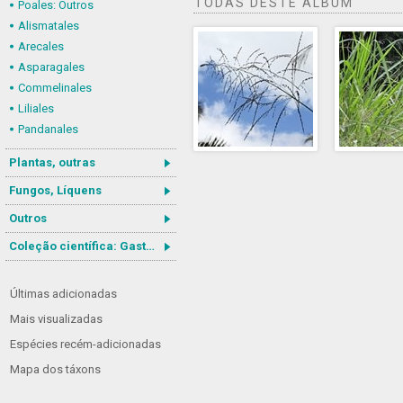
TODAS DESTE ÁLBUM
Poales: Outros
Alismatales
Arecales
Asparagales
Commelinales
Liliales
Pandanales
Plantas, outras
Fungos, Líquens
Outros
Coleção científica: Gastrotricha
Últimas adicionadas
Mais visualizadas
Espécies recém-adicionadas
Mapa dos táxons