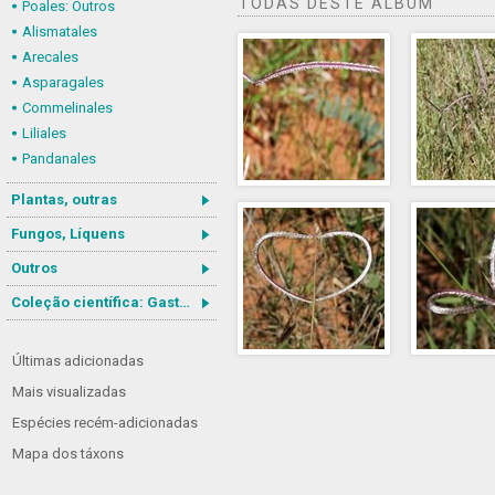
TODAS DESTE ÁLBUM
Poales: Outros
Alismatales
Arecales
Asparagales
Commelinales
Liliales
Pandanales
Plantas, outras
Fungos, Líquens
Outros
Coleção científica: Gastrotricha
Últimas adicionadas
Mais visualizadas
Espécies recém-adicionadas
Mapa dos táxons