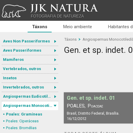
JJK NATURA
FOTOGRAFIA DE NATUREZA
Táxons
Meio ambiente
Habitantes d
Táxons
Angiospermas Monocotiled
Aves Non Passeriformes
Gen. et sp. indet. 
Aves Passeriformes
Mamíferos
Vertebrados, outros
Insetos
Invertebrados, outros
Angiospermas Eudicotiledôneas
Gen. et sp. indet. 01
POALES,
Poaceae
Angiospermas Monocotiledôneas
Brasil, Distrito Federal, Brasília.
Poales: Gramíneas
16/12/2012
Poales: Ciperáceas
Poales: Bromélias