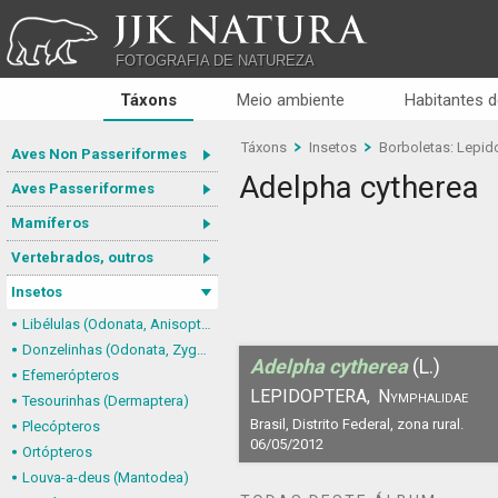
JJK NATURA
FOTOGRAFIA DE NATUREZA
Táxons
Meio ambiente
Habitantes d
Táxons
Insetos
Borboletas: Lepid
Aves Non Passeriformes
Adelpha cytherea
Aves Passeriformes
Mamíferos
Vertebrados, outros
Insetos
Libélulas (Odonata, Anisoptera)
Donzelinhas (Odonata, Zygoptera)
Adelpha cytherea
(L.)
Efemerópteros
LEPIDOPTERA,
Nymphalidae
Tesourinhas (Dermaptera)
Brasil, Distrito Federal, zona rural.
Plecópteros
06/05/2012
Ortópteros
Louva-a-deus (Mantodea)