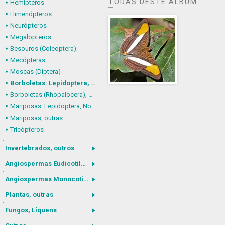
TODAS DESTE ÁLBUM
Hemípteros
Himenópteros
Neurópteros
Megalopteros
Besouros (Coleoptera)
Mecópteras
Moscas (Diptera)
Borboletas: Lepidoptera, Nymphalidae
Borboletas (Rhopalocera), outras
Mariposas: Lepidoptera, Noctuoidea
Mariposas, outras
Tricópteros
Invertebrados, outros
Angiospermas Eudicotiledôneas
Angiospermas Monocotiledôneas
Plantas, outras
Fungos, Líquens