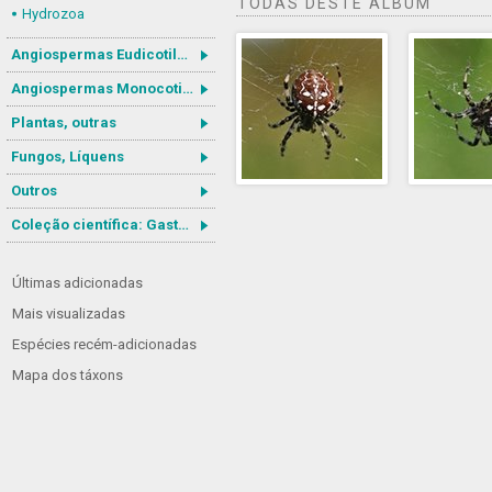
TODAS DESTE ÁLBUM
Hydrozoa
Angiospermas Eudicotiledôneas
Angiospermas Monocotiledôneas
Plantas, outras
Fungos, Líquens
Outros
Coleção científica: Gastrotricha
Últimas adicionadas
Mais visualizadas
Espécies recém-adicionadas
Mapa dos táxons