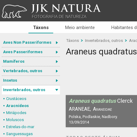
JJK NATURA
FOTOGRAFIA DE NATUREZA
Táxons
Meio ambiente
Habitantes d
Táxons
Invertebrados, outros
Ara
Aves Non Passeriformes
Araneus quadratus
Aves Passeriformes
Mamíferos
Vertebrados, outros
Insetos
Invertebrados, outros
Crustáceos
Araneus quadratus
Clerck
Aracnídeos
ARANEAE,
Araneidae
Miriápodes
Polska, Podlaskie, Nadbory.
Moluscos
13/09/2014
Estrelas-do-mar
Sanguessugas