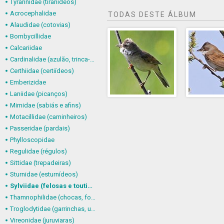
Tyrannidae (tiranídeos)
Acrocephalidae
TODAS DESTE ÁLBUM
Alaudidae (cotovias)
Bombycillidae
Calcariidae
Cardinalidae (azulão, trinca-ferro-verdadeiro e afins)
Certhiidae (certiídeos)
Emberizidae
Laniidae (picanços)
Mimidae (sabiás e afins)
Motacillidae (caminheiros)
Passeridae (pardais)
Phylloscopidae
Regulidae (régulos)
Sittidae (trepadeiras)
Sturnidae (esturnídeos)
Sylviidae (felosas e toutinegras)
Thamnophilidae (chocas, formigueiros, chororós e afins)
Troglodytidae (garrinchas, uirapurus e afins)
Vireonidae (juruviaras)