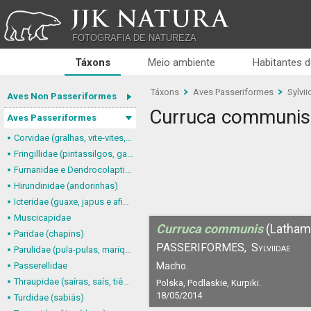
JJK NATURA
FOTOGRAFIA DE NATUREZA
Táxons
Meio ambiente
Habitantes d
Táxons
Aves Passeriformes
Sylvii
Aves Non Passeriformes
Curruca communis
Aves Passeriformes
Corvidae (gralhas, vite-vites, juruviaras e afins)
Fringillidae (pintassilgos, gaturamos e afins)
Furnariidae e Dendrocolaptidae (joães, limpa-folhas, arapaçus e afins)
Hirundinidae (andorinhas)
Icteridae (guaxe, japus e afins)
Muscicapidae
Curruca communis
(Latham
Paridae (chapins)
PASSERIFORMES,
Sylviidae
Parulidae (pula-pulas, mariquitas e afins)
Passerellidae
Macho.
Thraupidae (saíras, saís, tiês, sanhaçus e afins)
Polska, Podlaskie, Kurpiki.
18/05/2014
Turdidae (sabiás)