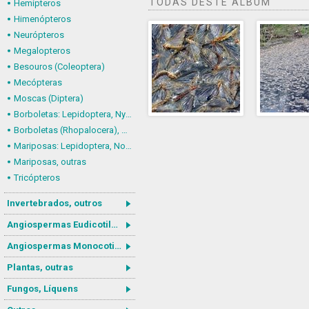
TODAS DESTE ÁLBUM
Hemípteros
Himenópteros
Neurópteros
Megalopteros
Besouros (Coleoptera)
Mecópteras
Moscas (Diptera)
Borboletas: Lepidoptera, Nymphalidae
Borboletas (Rhopalocera), outras
Mariposas: Lepidoptera, Noctuoidea
Mariposas, outras
Tricópteros
Invertebrados, outros
Angiospermas Eudicotiledôneas
Angiospermas Monocotiledôneas
Plantas, outras
Fungos, Líquens