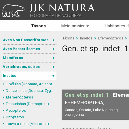
JJK NATURA
FOTOGRAFIA DE NATUREZA
Táxons
Meio ambiente
Habitantes d
Táxons
Insetos
Efemerópteros
Aves Non Passeriformes
Gen. et sp. indet. 1
Aves Passeriformes
Mamíferos
Vertebrados, outros
Insetos
Libélulas (Odonata, Anisoptera)
Donzelinhas (Odonata, Zygoptera)
Gen. et sp. indet. 1
Efeme
Efemerópteros
EPHEMEROPTERA,
Tesourinhas (Dermaptera)
Canada, Ontario, Lake Nipissing.
Plecópteros
28/06/2004
Ortópteros
Louva-a-deus (Mantodea)