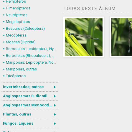
Hemípteros
Himenópteros
TODAS DESTE ÁLBUM
Neurópteros
Megalopteros
Besouros (Coleoptera)
Mecópteras
Moscas (Diptera)
Borboletas: Lepidoptera, Nymphalidae
Borboletas (Rhopalocera), outras
Mariposas: Lepidoptera, Noctuoidea
Mariposas, outras
Tricópteros
Invertebrados, outros
Angiospermas Eudicotiledôneas
Angiospermas Monocotiledôneas
Plantas, outras
Fungos, Líquens